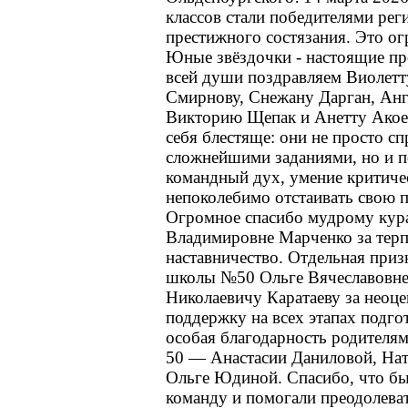
классов стали победителями рег
престижного состязания. Это о
Юные звёздочки - настоящие пр
всей души поздравляем Виолет
Смирнову, Снежану Дарган, Анг
Викторию Щепак и Анетту Акое
себя блестяще: они не просто сп
сложнейшими заданиями, но и п
командный дух, умение критиче
непоколебимо отстаивать свою 
Огромное спасибо мудрому кур
Владимировне Марченко за терпе
наставничество. Отдельная приз
школы №50 Ольге Вячеславовне
Николаевичу Каратаеву за нео
поддержку на всех этапах подго
особая благодарность родител
50 — Анастасии Даниловой, Нат
Ольге Юдиной. Спасибо, что бы
команду и помогали преодолева