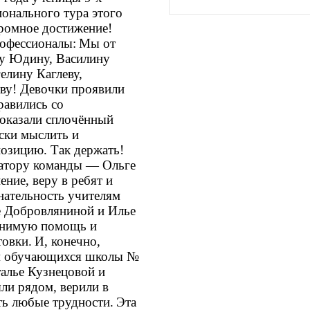
ионального тура этого
громное достижение!
офессионалы:
Мы от
ту Юдину, Василину
елину Каглеву,
ву! Девочки проявили
равились со
оказали сплочённый
ски мыслить и
позицию. Так держать!
атору команды — Ольге
ние, веру в ребят и
нательность учителям
 Добровляниной и Илье
ценимую помощь и
товки.
И, конечно,
ям обучающихся школы №
алье Кузнецовой и
ли рядом, верили в
ть любые трудности.
Эта