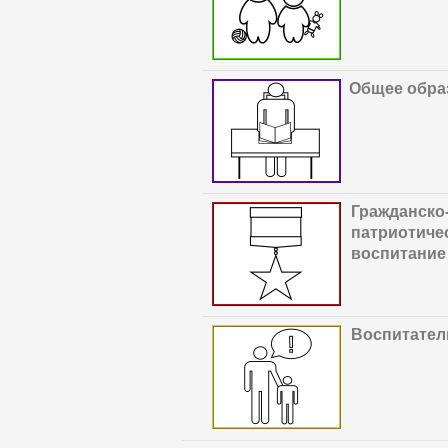
Общее обра
Гражданско
патриотиче
воспитание
В
оспитател