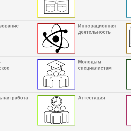
зование
Инновационная
деятельность
-
М
о
лодым
ское
специалистам
ьная работа
Аттестация