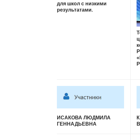
для школ с низкими
результатами.
Т
ц
к
Р
«
Р
ИСАКОВА ЛЮДМИЛА
К
ГЕННАДЬЕВНА