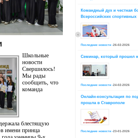
Обращение к родительс
Актуальное
Командный дух и честная б
Информация о серии ве
Всероссийских спортивных
ЭГЕ-2017 для учащихся 
Актуальное
Военно-спортивное
О проведении ЕГЭ в се
Культурно-экологическ
Актуальное
Туристско-краеведческ
Вариативные формы д
и
Тема климат
Актуальное
Последние новости -
26-02-2026
Методические материал
О дополнительных срок
аттестации ЕГЭ
Экология
Школьные
Семинар, который прошел н
Актуальное
География
новости
Результаты сдачи ЕГЭ 
Физическая культура
Актуальное
Свершилось!
ОБЖ
МХК
Мы рады
Информатика
сообщить, что
Последние новости -
24-02-2026
Обществознание
команда
История
Онлайн-консультация по по
Русский язык и литера
Химия
прошла в Ставрополе
Биология
Физика и астрономия
Технология
держала блестящую
Иностранные языки
ов имени принца
Математика
Последние новости -
23-01-2026
 года ученицы 9-х