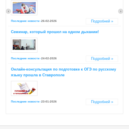
Военно-спортивное
их родителей
Подробней »
Актуальное
Культурно-экологическая работа
О проведении ЕГЭ в сентябрьские сроки
Туристско-краеведческое направление
Подробней »
Актуальное
Тема климат
Подробней »
Последние новости -
26-02-2026
Вариативные формы дошкольного образования
Методические материал по подготовке к ОГЭ по
географии
Подробней »
Актуальное
Семинар, который прошел на одном дыхании!
Экология
О дополнительных сроках проведения государственной
итоговой аттестации ЕГЭ
География
Подробней »
Актуальное
Физическая культура
Результаты сдачи ЕГЭ 2015
ОБЖ
Подробней »
Актуальное
МХК
Информатика
Подробней »
Последние новости -
24-02-2026
Обществознание
История
Онлайн-консультация по подготовке к ОГЭ по русскому
Русский язык и литература
языку прошла в Ставрополе
Химия
Биология
Физика и астрономия
Технология
Иностранные языки
Подробней »
Последние новости -
23-01-2026
Математика