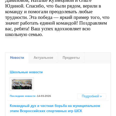
Даниловой, Наталье Кузнецовой и Ольге
Юдиной. Спасибо, что были рядом, верили в
команду и помогали преодолевать любые
трудности.
Эта победа — яркий пример того, что
значит работать единой командой! Поздравляем
вас, ребята! Ваш успех вдохновляет всю
школьную семью.
Новости
Актуальное
Предметы
Школьные новости
Подробней »
Последние новости -
14-03-2026
Обращение к родительской общественности города
Ставрополя!
Командный дух и честная борьба на муниципальном
Подробней »
Актуальное
этапе Всероссийских спортивных игр ШСК
Информация о серии вебинаров по вопросам
подготовки и сдачи ЭГЕ-2017 для учащихся 11 классов и