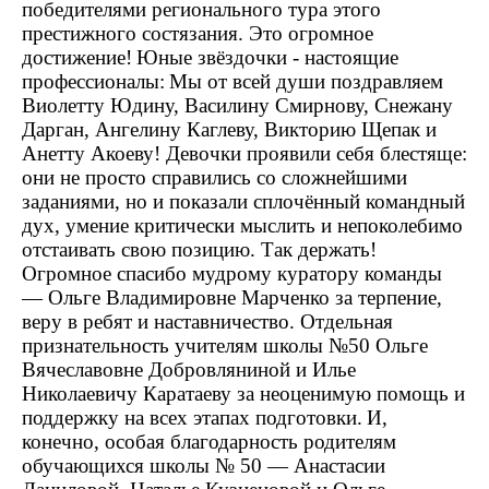
победителями регионального тура этого
престижного состязания. Это огромное
достижение!
Юные звёздочки - настоящие
профессионалы:
Мы от всей души поздравляем
Виолетту Юдину, Василину Смирнову, Снежану
Дарган, Ангелину Каглеву, Викторию Щепак и
Анетту Акоеву! Девочки проявили себя блестяще:
они не просто справились со сложнейшими
заданиями, но и показали сплочённый командный
дух, умение критически мыслить и непоколебимо
отстаивать свою позицию. Так держать!
Огромное спасибо мудрому куратору команды
— Ольге Владимировне Марченко за терпение,
веру в ребят и наставничество. Отдельная
признательность учителям школы №50 Ольге
Вячеславовне Добровляниной и Илье
Николаевичу Каратаеву за неоценимую помощь и
поддержку на всех этапах подготовки.
И,
конечно, особая благодарность родителям
обучающихся школы № 50 — Анастасии