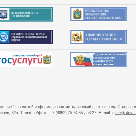
дение "Городской информационно-методический центр города Ставропо
орцев, 32а. Телефон/факс: +7 (8652) 75-74-55 доб.27. E-mail:
gimc@stavad