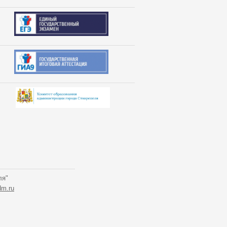
ля"
m.ru