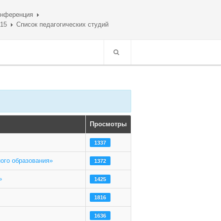
онференция
015
Список педагогических студий
Просмотры
1337
ого образования»
1372
»
1425
1816
1636