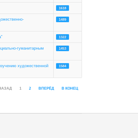
1618
дожественно-
1489
а"
1322
оциально-гуманитарным
1453
изучению художественной
1584
НАЗАД
1
2
ВПЕРЁД
В КОНЕЦ