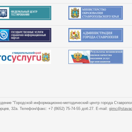
дение "Городской информационно-методический центр города Ставропо
орцев, 32а. Телефон/факс: +7 (8652) 75-74-55 доб.27. E-mail:
gimc@stavad