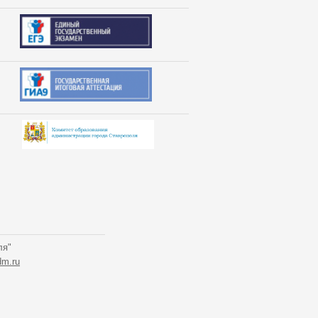
ля"
m.ru