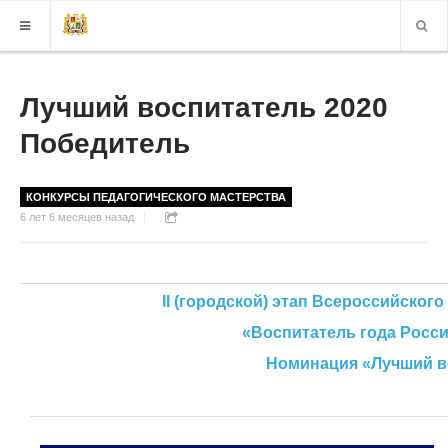
КАРТА САЙТА
Лучший воспитатель 2020
Победитель
ВЕРСИЯ ДЛЯ СЛАБОВИДЯЩИХ
КОНКУРСЫ ПЕДАГОГИЧЕСКОГО МАСТЕРСТВА
6 лет 6 месяцев назад
II (городской) этап Всероссийского про
«
Воспитатель года Росс
Номинация «Лучший воспит