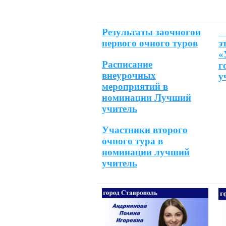
Результаты заочного
и
первого очного туров
э
«
Расписание
г
внеурочных
у
мероприятий в
номинации Лучший
учитель
Участники второго
очного тура в
номинации лучший
учитель