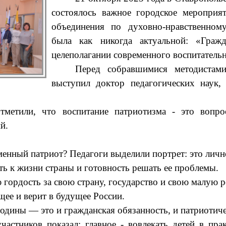
состоялось важное городское мероприя
объединения по духовно-нравственном
была как никогда актуальной: «Гражд
целеполагании современного воспитательн
Перед собравшимися методистами
выступил доктор педагогических наук,
тметили, что воспитание патриотизма - это вопро
й.
енный патриот? Педагоги выделили портрет: это лично
ть к жизни страны и готовность решать ее проблемы.
гордость за свою страну, государство и свою малую р
щее и верит в будущее России.
одины — это и гражданская обязанность, и патриотиче
астников показал: главное - вовлекать детей в пра