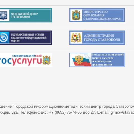
дение "Городской информационно-методический центр города Ставропо
орцев, 32а. Телефон/факс: +7 (8652) 75-74-55 доб.27. E-mail:
gimc@stavad