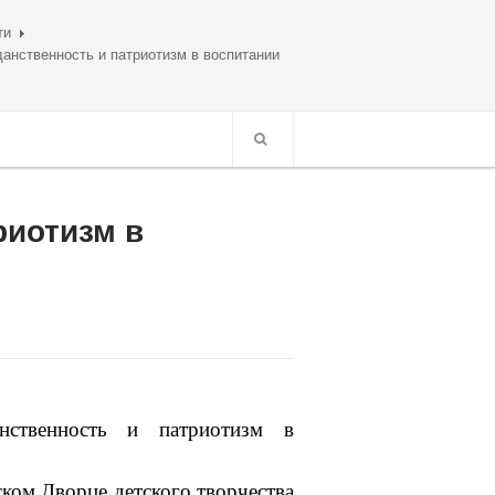
ти
анственность и патриотизм в воспитании
риотизм в
нственность и патриотизм в
ском Дворце детского творчества