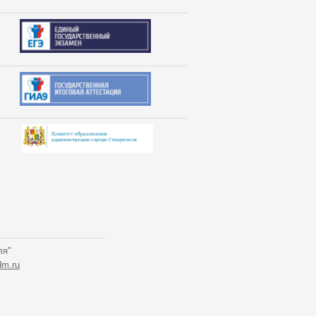
ля"
m.ru