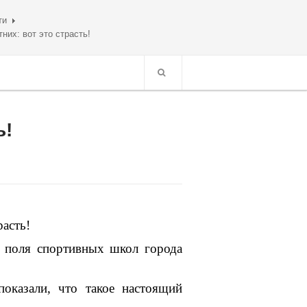
ти
них: вот это страсть!
ь!
расть!
 поля спортивных школ города
оказали, что такое настоящий