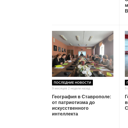
м
В
ПОСЛЕДНИЕ НОВОСТИ
9 месяцев 2 недели назад
9
География в Ставрополе:
Г
от патриотизма до
в
искусственного
С
интеллекта