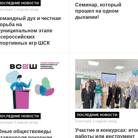
ПОСЛЕДНИЕ НОВОСТИ
Семинар, который
 месяцев 1 неделю назад
прошел на одном
дыхании!
омандный дух и честная
орьба на
униципальном этапе
сероссийских
портивных игр ШСК
ПОСЛЕДНИЕ НОВОСТИ
ПОСЛЕДНИЕ НОВОСТИ
9 месяцев 1 неделю назад
 месяцев 3 недели назад
Участие в конкурсах: ито
ные обществоведы
работы или инструмент
таврополя покорили