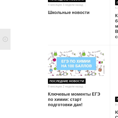
4 месяцев 3 недели назад
5
Школьные новости
К
б
м
В
с
ПОСЛЕДНИЕ НОВОСТИ
8 месяцев 2 недели назад
Ключевые моменты ЕГЭ
по химии: старт
подготовки дан!
8
Ю
С