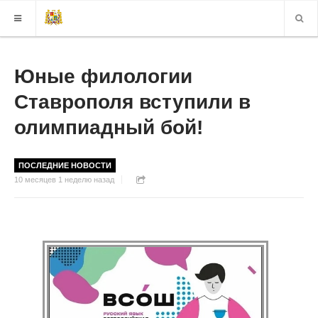
КАРТА САЙТА
Юные филологии
Ставрополя вступили в
ВЕРСИЯ ДЛЯ СЛАБОВИДЯЩИХ
олимпиадный бой!
ПОСЛЕДНИЕ НОВОСТИ
10 месяцев 1 неделю назад