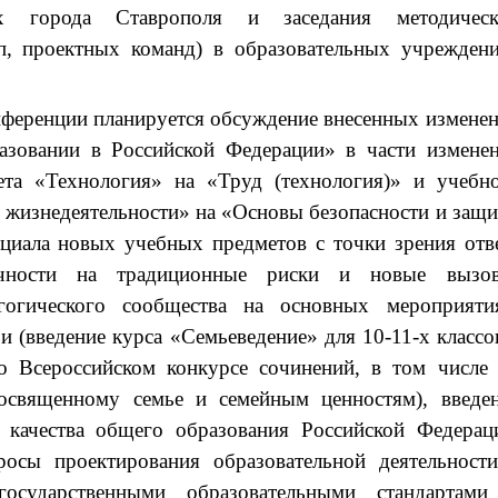
ях города Ставрополя и заседания методическ
п, проектных команд) в образовательных учрежден
нференции планируется обсуждение внесенных измене
азовании в Российской Федерации» в части измене
ета «Технология» на «Труд (технология)» и учебн
 жизнедеятельности» на «Основы безопасности и защ
циала новых учебных предметов с точки зрения отв
ичности на традиционные риски и новые вызов
гогического сообщества на основных мероприяти
 (введение курса «Семьеведение» для 10-11-х классо
во Всероссийском конкурсе сочинений, в том числе
посвященному семье и семейным ценностям), введе
 качества общего образования Российской Федерац
росы проектирования образовательной деятельност
государственными образовательными стандартам