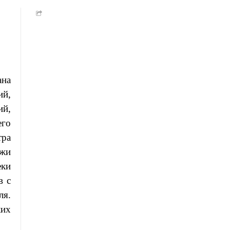
ана
ий,
ий,
его
тра
ежи
еки
в с
ля.
ких