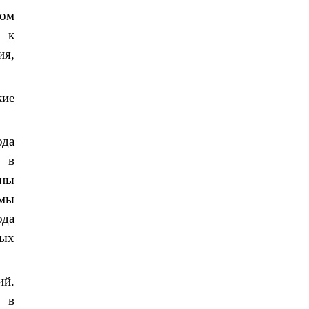
ном
ы к
ия,
кие
ода
в в
ны
умы
ода
ных
ий.
 в