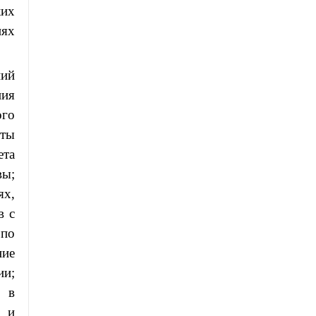
их
иях
ний
ния
ого
иты
ета
ы;
ях,
в с
 по
ние
ии;
и в
и и